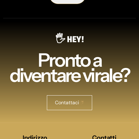
🖐️ HEY!
Pronto a
diventare virale?
Contattaci
Indirizzo
Contatti