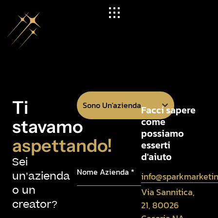
Ti
Facci sapere
come
stavamo
possiamo
aspettando!
esserti
d'aiuto
Sei
un’azienda
info@sparkmarketin
o un
Via Sannitica,
creator?
21, 80026